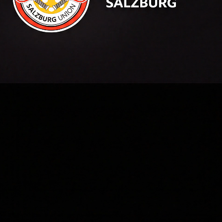
🍪 Cookie-Einstellungen
Wir verwenden Cookies, um Ihnen die bestmögliche
Erfahrung auf unserer Website zu bieten. Diese helfen
uns, die Website zu verbessern und Ihre Präferenzen
zu speichern. Mit "Akzeptieren" stimmen Sie der
Verwendung von Cookies zu.
Mehr erfahren in unserer Datenschutzerklärung
Ablehnen
Akzeptieren