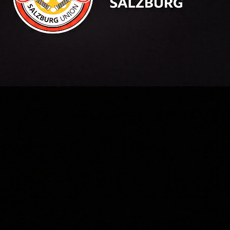
🍪 Cookie-Einstellungen
Wir verwenden Cookies, um Ihnen die bestmögliche
Erfahrung auf unserer Website zu bieten. Diese helfen
uns, die Website zu verbessern und Ihre Präferenzen
zu speichern. Mit "Akzeptieren" stimmen Sie der
Verwendung von Cookies zu.
Mehr erfahren in unserer Datenschutzerklärung
Ablehnen
Akzeptieren